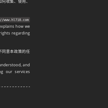
如何收集、使用、
//www.hl718.com
 explains how we
 rights regarding
不同意本政策的任
 understood, and
ng our services