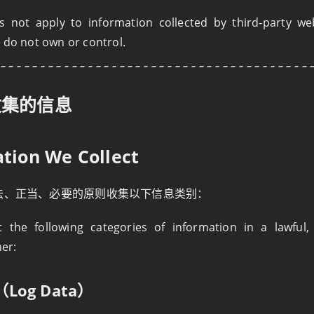
s not apply to information collected by third‑party we
e do not own or control.
收集的信息
ation We Collect
法、正当、必要的原则收集以下信息类别：
 the following categories of information in a lawful, 
er:
Log Data）